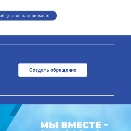
яобщественнаяприемная
Создать обращение