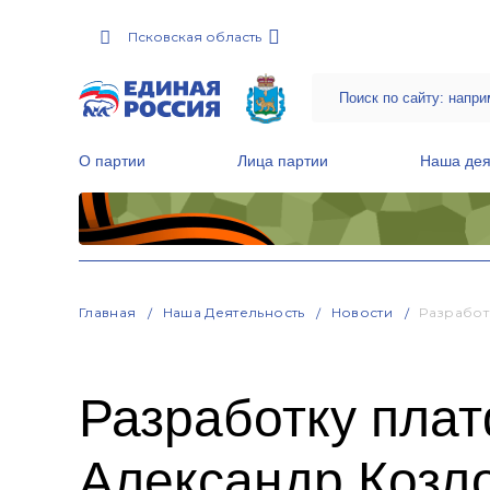
Псковская область
О партии
Лица партии
Наша дея
Местные общественные приемные Партии
Руководитель Региональной обще
Народная программа «Единой России»
Главная
Наша Деятельность
Новости
Разработ
Разработку пла
Александр Козло