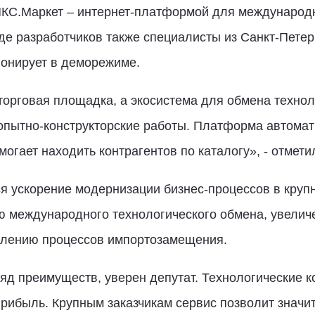
КС.Маркет – интернет-платформой для международ
де разработчиков также специалисты из Санкт-Петер
онирует в деморежиме.
торговая площадка, а экосистема для обмена техно
 опытно-конструкторские работы. Платформа автомат
огает находить контрагентов по каталогу», - отмети
я ускорение модернизации бизнес-процессов в круп
ю международного технологического обмена, увелич
силению процессов импортозамещения.
д преимуществ, уверен депутат. Технологические к
рибыль. Крупным заказчикам сервис позволит значи