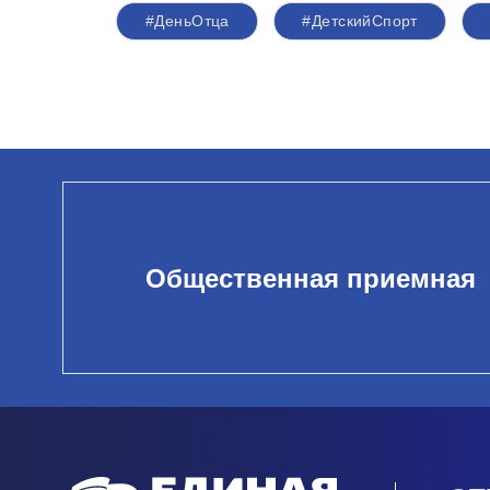
#ДеньОтца
#ДетскийСпорт
Общественная приемная