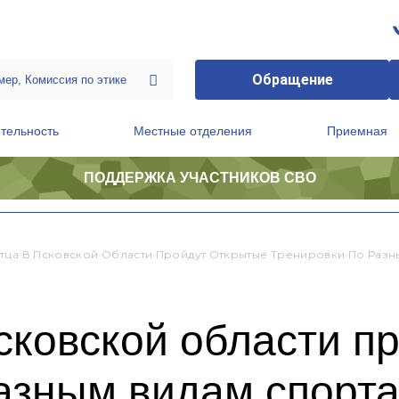
Обращение
тельность
Местные отделения
Приемная
ПОДДЕРЖКА УЧАСТНИКОВ СВО
ственной приемной Председателя Партии
Президиум регионального политического совета
тца В Псковской Области Пройдут Открытые Тренировки По Разн
сковской области п
азным видам спорт