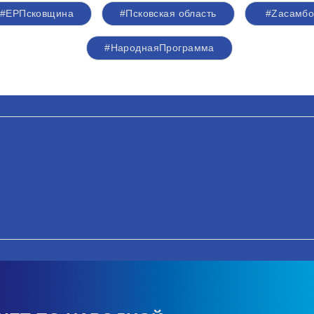
#ЕРПсковщина
#Псковская область
#Zасамб
#НароднаяПрограмма