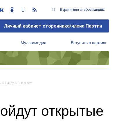
Версия для слабовидящих
Личный кабинет сторонника/члена Партии
Мультимедиа
Вступить в партию
Региональный исполнительный комитет
ым Видам Спорта
ройдут открытые
а