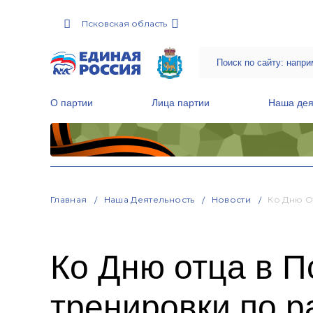
Псковская область
О партии
Лица партии
Наша дея
Местные общественные приемные Партии
Руководитель Региональной обще
Народная программа «Единой России»
Главная
Наша Деятельность
Новости
Ко Дню О
Ко Дню отца в П
тренировки по р