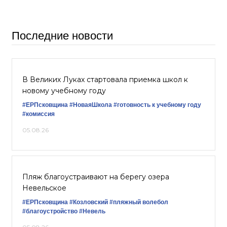
Последние новости
В Великих Луках стартовала приемка школ к
новому учебному году
#ЕРПсковщина
#НоваяШкола
#готовность к учебному году
#комиссия
05.08.26
Пляж благоустраивают на берегу озера
Невельское
#ЕРПсковщина
#Козловский
#пляжный волебол
#благоустройство
#Невель