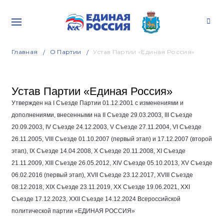
Главная
О Партии
Устав Партии «Единая Россия»
Устав Партии «Единая Россия»
Утвержден на I Съезде Партии
01.12.2001
с изменениями и
дополнениями, внесенными на II Съезде
29.03.2003
, III Съезде
20.09.2003
, IV Съезде
24.12.2003
, V Съезде
27.11.2004
, VI Съезде
26.11.2005
, VIII Съезде
01.10.2007
(первый этап) и
17.12.2007
(второй
этап), IX Съезде
14.04.2008
, Х Съезде
20.11.2008
, ХI Съезде
21.11.2009
, ХIII Съезде
26.05.2012
, ХIV Съезде
05.10.2013
, ХV Съезде
06.02.2016
(первый этап), XVII Съезде
23.12.2017
, XVIII Съезде
08.12.2018
, XIX Съезде
23.11.2019
, XX Съезде
19.06.2021
, XXI
Съезде
17.12.2023
, XXII Съезде
14.12.2024
Всероссийской
политической партии «ЕДИНАЯ РОССИЯ»