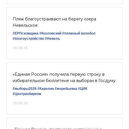
Пляж благоустраивают на берегу озера
Невельское
#ЕРПсковщина
#Козловский
#пляжный волебол
#благоустройство
#Невель
05.08.26
«Единая Россия» получила первую строку в
избирательном бюллетене на выборах в Госдуму
#выборы2026
#Карелин
#жеребьевка
#ЦИК
#Центризбирком
05.08.26