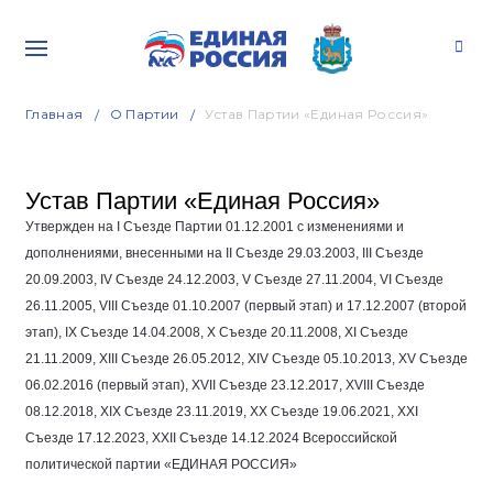
Главная
О Партии
Устав Партии «Единая Россия»
Устав Партии «Единая Россия»
Утвержден на I Съезде Партии
01.12.2001
с изменениями и
дополнениями, внесенными на II Съезде
29.03.2003
, III Съезде
20.09.2003
, IV Съезде
24.12.2003
, V Съезде
27.11.2004
, VI Съезде
26.11.2005
, VIII Съезде
01.10.2007
(первый этап) и
17.12.2007
(второй
этап), IX Съезде
14.04.2008
, Х Съезде
20.11.2008
, ХI Съезде
21.11.2009
, ХIII Съезде
26.05.2012
, ХIV Съезде
05.10.2013
, ХV Съезде
06.02.2016
(первый этап), XVII Съезде
23.12.2017
, XVIII Съезде
08.12.2018
, XIX Съезде
23.11.2019
, XX Съезде
19.06.2021
, XXI
Съезде
17.12.2023
, XXII Съезде
14.12.2024
Всероссийской
политической партии «ЕДИНАЯ РОССИЯ»