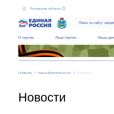
Псковская область
О партии
Лица партии
Наша дея
Местные общественные приемные Партии
Руководитель Региональной обще
Народная программа «Единой России»
Главная
Наша Деятельность
Новости
Новости