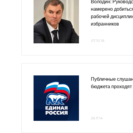
Володин: Руковод
намерено добитьс
рабочей дисципли
избранников
07.10.16
Публичные слушан
бюджета проходят
26.11.14