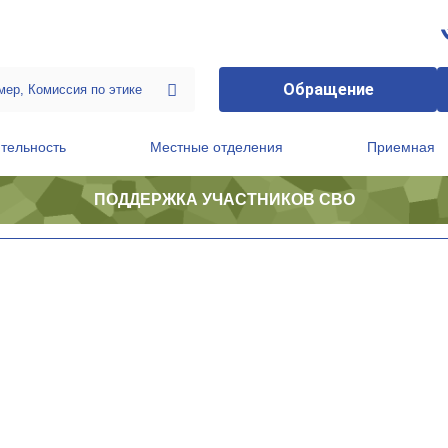
Обращение
тельность
Местные отделения
Приемная
ПОДДЕРЖКА УЧАСТНИКОВ СВО
ственной приемной Председателя Партии
Президиум регионального политического совета