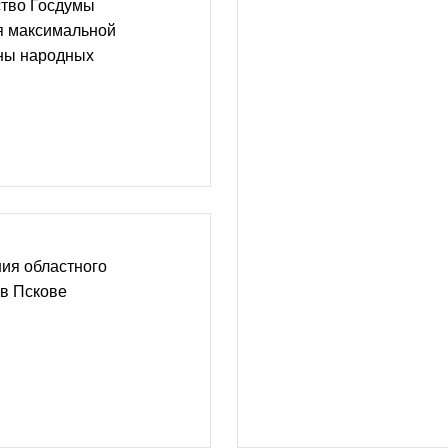
ство Госдумы
я максимальной
ны народных
ия областного
 в Пскове