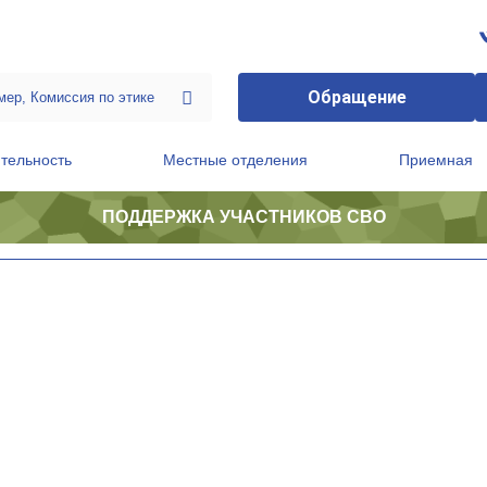
Обращение
тельность
Местные отделения
Приемная
ПОДДЕРЖКА УЧАСТНИКОВ СВО
ственной приемной Председателя Партии
Президиум регионального политического совета