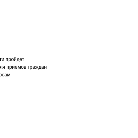
ти пройдет
еля приемов граждан
осам