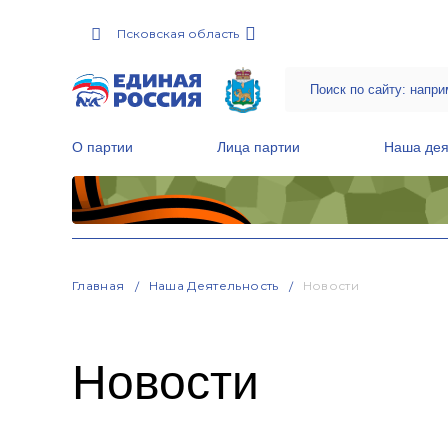
Псковская область
О партии
Лица партии
Наша дея
Местные общественные приемные Партии
Руководитель Региональной обще
Народная программа «Единой России»
Главная
Наша Деятельность
Новости
Новости