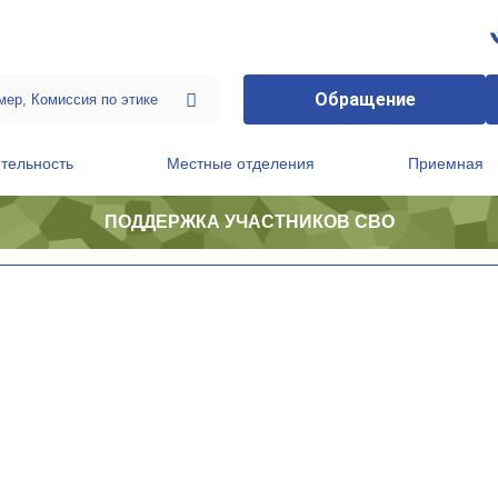
Обращение
тельность
Местные отделения
Приемная
ПОДДЕРЖКА УЧАСТНИКОВ СВО
ственной приемной Председателя Партии
Президиум регионального политического совета