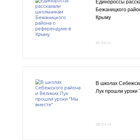
Единороссы расск
Бежаницкого райо
Крыму
29.04.14
В школах Себежско
Лук прошли уроки 
28.04.14