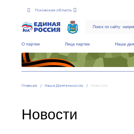
Псковская область
О партии
Лица партии
Наша дея
Местные общественные приемные Партии
Руководитель Региональной обще
Народная программа «Единой России»
Главная
Наша Деятельность
Новости
Новости