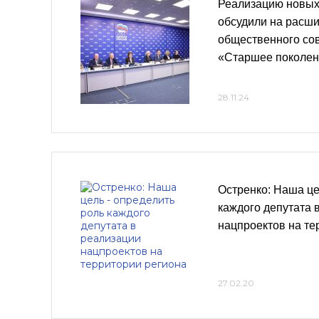
Реализацию новых
обсудили на расш
общественного сов
«Старшее поколе
28.11.24
Остренко: Наша це
каждого депутата 
нацпроектов на те
27.02.20