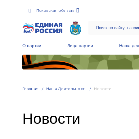
Псковская область
О партии
Лица партии
Наша дея
Местные общественные приемные Партии
Руководитель Региональной обще
Народная программа «Единой России»
Главная
Наша Деятельность
Новости
Новости