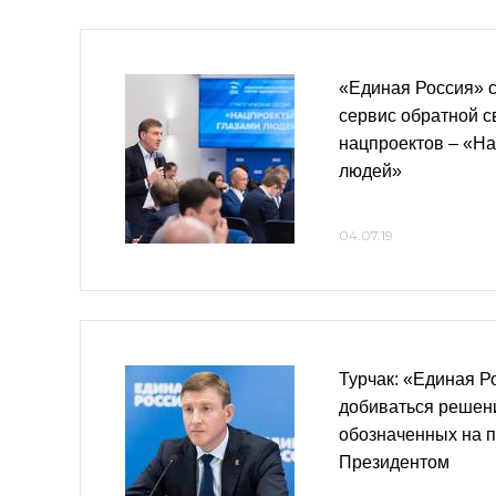
«Единая Россия» с
сервис обратной с
нацпроектов – «Н
людей»
04.07.19
Турчак: «Единая Р
добиваться решен
обозначенных на п
Президентом