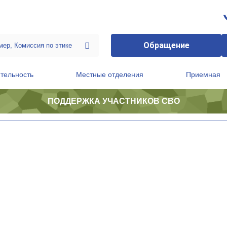
Обращение
тельность
Местные отделения
Приемная
ПОДДЕРЖКА УЧАСТНИКОВ СВО
ственной приемной Председателя Партии
Президиум регионального политического совета