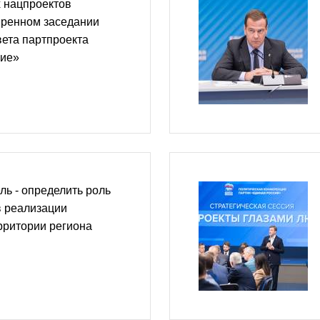
 нацпроектов
иренном заседании
ета партпроекта
ние»
ль - определить роль
в реализации
рритории региона