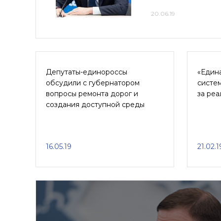
20.06.19
Депутаты-единороссы
«Един
обсудили с губернатором
систем
вопросы ремонта дорог и
за ре
создания доступной среды
16.05.19
21.02.1