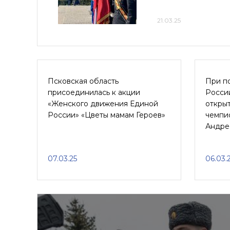
21.03.25
Псковская область
При п
присоединилась к акции
Росси
«Женского движения Единой
открыт
России» «Цветы мамам Героев»
чемпи
Андре
07.03.25
06.03.