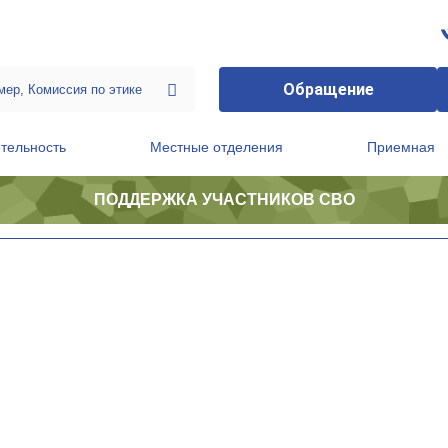
Обращение
тельность
Местные отделения
Приемная
ПОДДЕРЖКА УЧАСТНИКОВ СВО
ственной приемной Председателя Партии
Президиум регионального политического совета