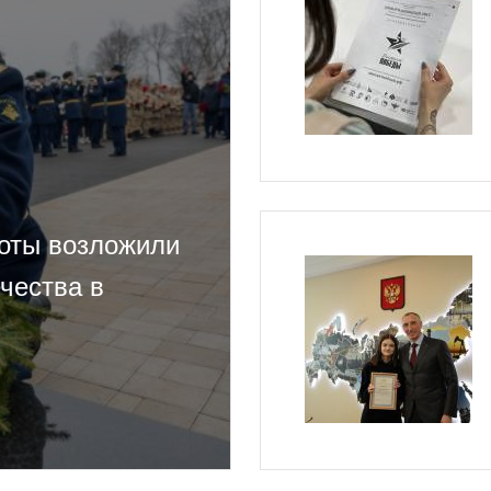
роты возложили
чества в