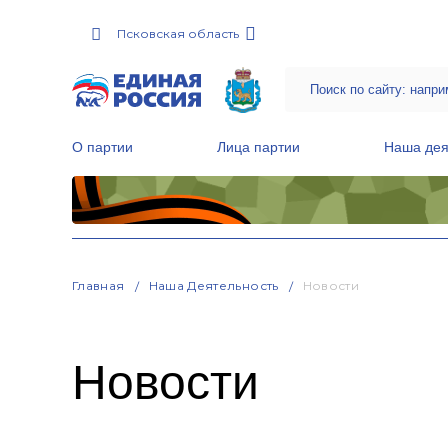
Псковская область
О партии
Лица партии
Наша дея
Местные общественные приемные Партии
Руководитель Региональной обще
Народная программа «Единой России»
Главная
Наша Деятельность
Новости
Новости