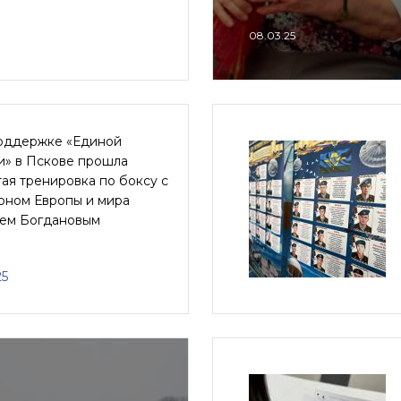
08.03.25
оддержке «Единой
и» в Пскове прошла
ая тренировка по боксу с
оном Европы и мира
ем Богдановым
25