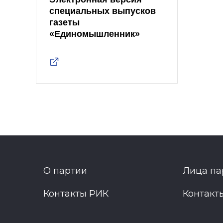
специальных выпусков
газеты
«Единомышленник»
О партии
Лица па
Контакты РИК
Контакт