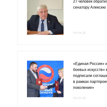
27 человек обрати
сенатору Алексею
09.04.25
«Единая Россия» и
боевых искусств» 
подписали соглаше
в рамках партпро
поколение»
04.04.25