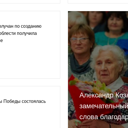
олучан по созданию
облести получила
ве
Александр Козл
ы Победы состоялась
замечательный
слова благода