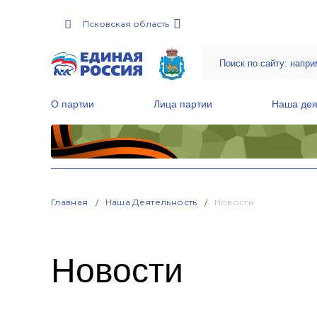
Псковская область
О партии
Лица партии
Наша дея
Местные общественные приемные Партии
Руководитель Региональной обще
Народная программа «Единой России»
Главная
Наша Деятельность
Новости
Новости