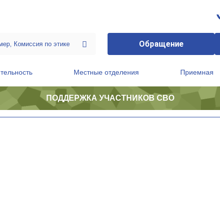
Обращение
тельность
Местные отделения
Приемная
ПОДДЕРЖКА УЧАСТНИКОВ СВО
ственной приемной Председателя Партии
Президиум регионального политического совета