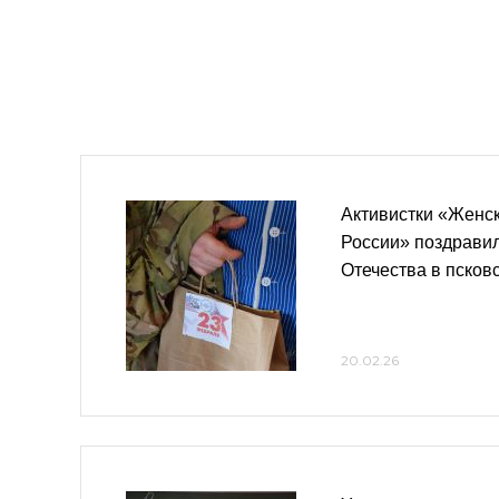
Активистки «Женс
России» поздрави
Отечества в псков
20.02.26