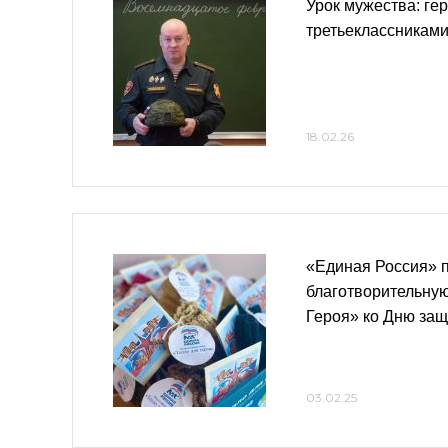
Урок мужества: ге
третьеклассниками
18.02.26
«Единая Россия» 
благотворительную
Героя» ко Дню защ
03.02.25