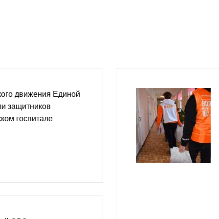
кого движения Единой
ли защитников
ском госпитале