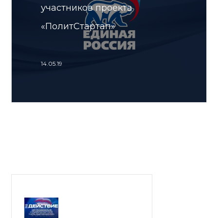
участников проекта
«ПолитСтартап»
14.05.19