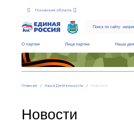
Псковская область
О партии
Лица партии
Наша дея
Местные общественные приемные Партии
Руководитель Региональной обще
Народная программа «Единой России»
Главная
Наша Деятельность
Новости
Новости