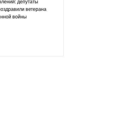
олений: депутаты
поздравили ветерана
енной войны