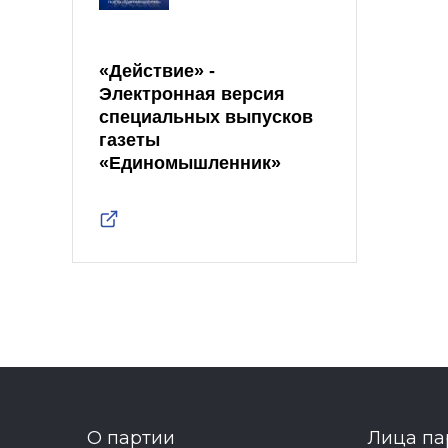
«Действие» -
Электронная версия
специальных выпусков
газеты
«Единомышленник»
О партии
Лица па