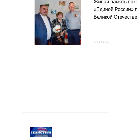
Живая память пок
«Единой России» 
Великой Отечеств
07.05.26