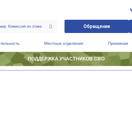
Обращение
тельность
Местные отделения
Приемная
ПОДДЕРЖКА УЧАСТНИКОВ СВО
ственной приемной Председателя Партии
Президиум регионального политического совета