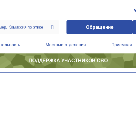
Обращение
тельность
Местные отделения
Приемная
ПОДДЕРЖКА УЧАСТНИКОВ СВО
ственной приемной Председателя Партии
Президиум регионального политического совета