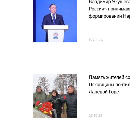
Владимир Якушев:
России» принимают
формировании На
13.04.26
Память жителей с
Псковщины почтил
Ланевой Горе
23.10.25