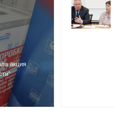
ала акция
сти"