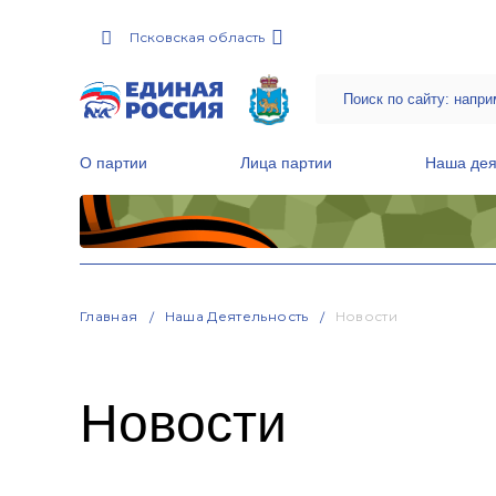
Псковская область
О партии
Лица партии
Наша дея
Местные общественные приемные Партии
Руководитель Региональной обще
Народная программа «Единой России»
Главная
Наша Деятельность
Новости
Новости