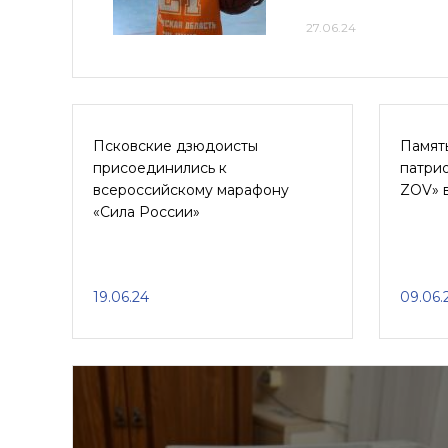
27.06.24
Псковские дзюдоисты
Память
присоединились к
патри
всероссийскому марафону
ZOV» 
«Сила России»
19.06.24
09.06.