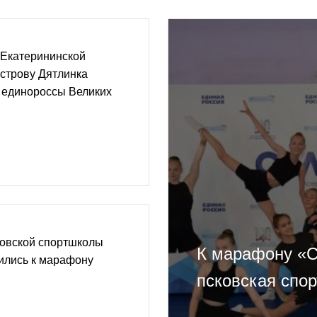
 Екатерининской
острову Дятлинка
 единороссы Великих
ковской спортшколы
К марафону «С
ились к марафону
псковская спо