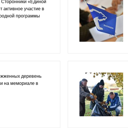
 Сторонники «Единой
 активное участие в
родной программы
ожженных деревень
и на мемориале в