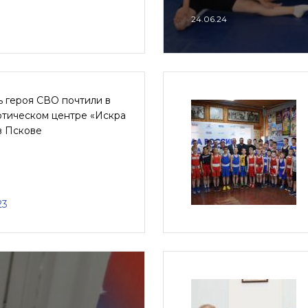
24.06.24
 героя СВО почтили в
отическом центре «Искра
в Пскове
23