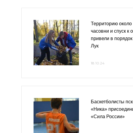
Территорию около
часовни и спуск к 
привели в порядок
Лук
18.10.24
Баскетболисты пс
«Ника» присоедин
«Сила России»