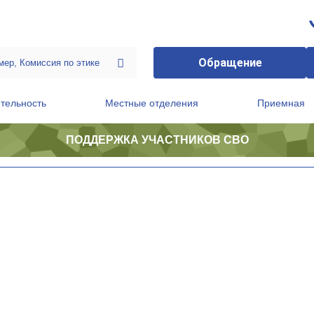
Обращение
тельность
Местные отделения
Приемная
ПОДДЕРЖКА УЧАСТНИКОВ СВО
ственной приемной Председателя Партии
Президиум регионального политического совета