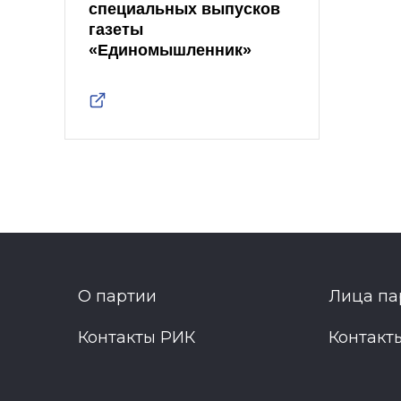
специальных выпусков
газеты
«Единомышленник»
О партии
Лица па
Контакты РИК
Контакт