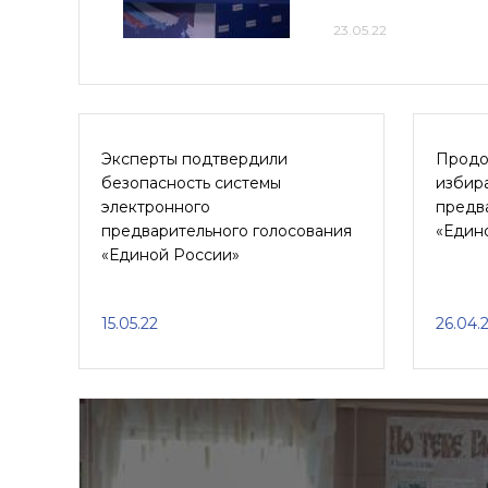
23.05.22
Эксперты подтвердили
Продо
безопасность системы
избир
электронного
предв
предварительного голосования
«Един
«Единой России»
15.05.22
26.04.