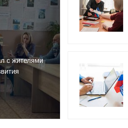
ил с жителями
звития