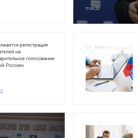
17.05.22
лжается регистрация
ателей на
арительное голосование
ой России»
22