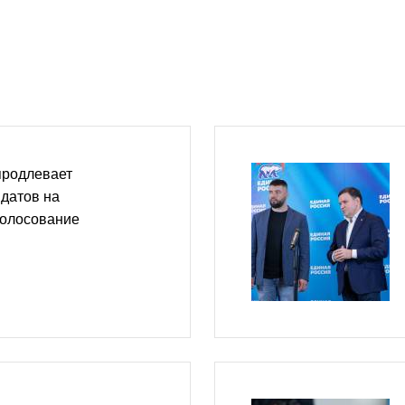
продлевает
датов на
голосование