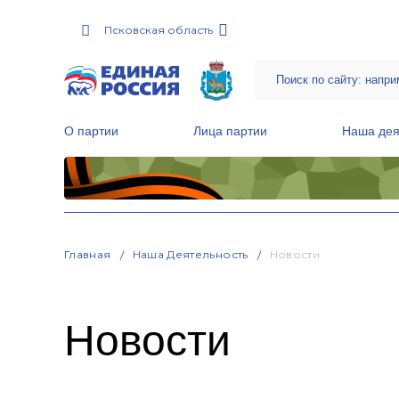
Псковская область
О партии
Лица партии
Наша дея
Местные общественные приемные Партии
Руководитель Региональной обще
Народная программа «Единой России»
Главная
Наша Деятельность
Новости
Новости