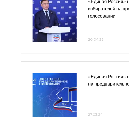
«Единая Россия» 
избирателей на п
голосовании
20.04.26
«Единая Россия» 
на предварительн
27.03.24