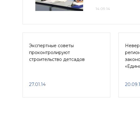
14.09.14
Экспертные советы
Невер
проконтролируют
регио
строительство детсадов
закон
«Един
27.01.14
20.09.