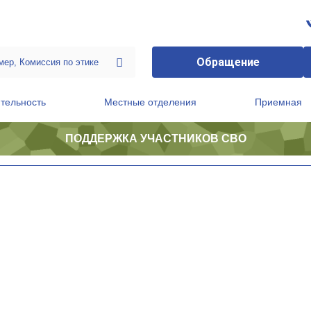
Обращение
тельность
Местные отделения
Приемная
ПОДДЕРЖКА УЧАСТНИКОВ СВО
ственной приемной Председателя Партии
Президиум регионального политического совета