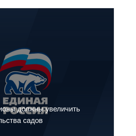
ионы должны увеличить
льства садов