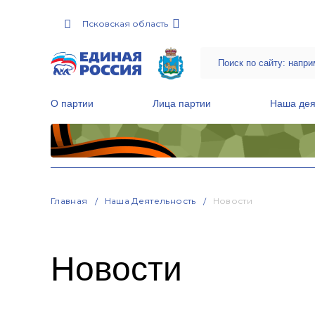
Псковская область
О партии
Лица партии
Наша дея
Местные общественные приемные Партии
Руководитель Региональной обще
Народная программа «Единой России»
Главная
Наша Деятельность
Новости
Новости