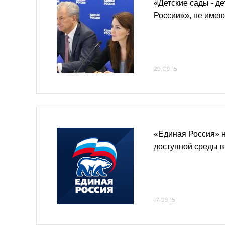
«Детские сады - д
России»», не име
29.09.15
«Единая Россия» 
доступной среды в
17.09.15