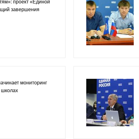
етям»: проект «Единой
ющий завершения
начинает мониторинг
 школах