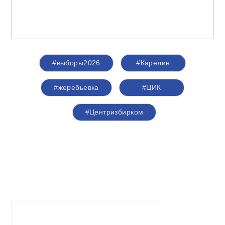
#выборы2026
#Карелин
#жеребьевка
#ЦИК
#Центризбирком