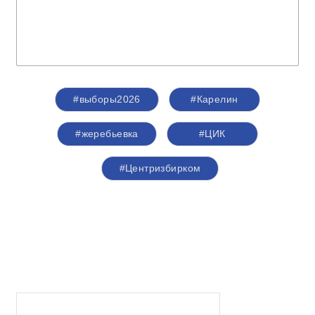
#выборы2026
#Карелин
#жеребьевка
#ЦИК
#Центризбирком