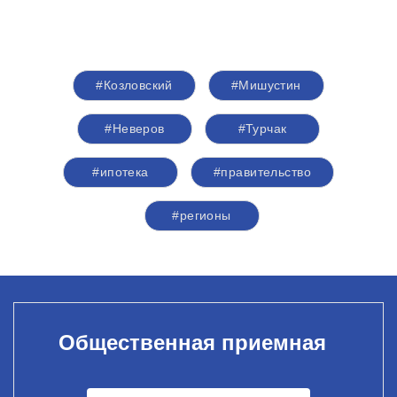
#Козловский
#Мишустин
#Неверов
#Турчак
#ипотека
#правительство
#регионы
Общественная приемная