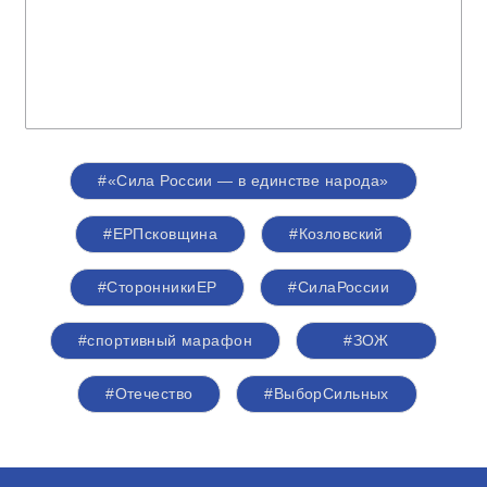
#«Сила России — в единстве народа»
#ЕРПсковщина
#Козловский
#СторонникиЕР
#СилаРоссии
#спортивный марафон
#ЗОЖ
#Отечество
#ВыборСильных