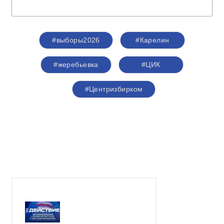
#выборы2026
#Карелин
#жеребьевка
#ЦИК
#Центризбирком