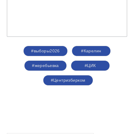
#выборы2026
#Карелин
#жеребьевка
#ЦИК
#Центризбирком