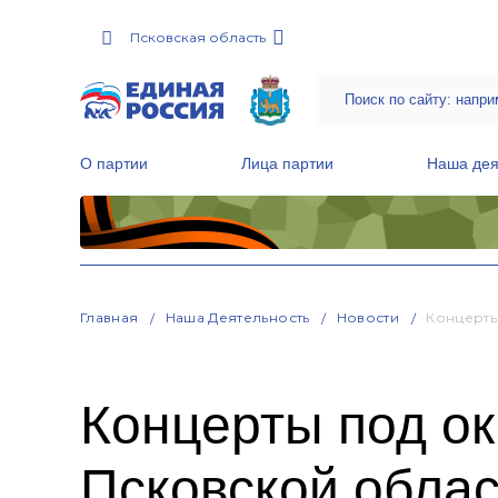
Псковская область
О партии
Лица партии
Наша дея
Местные общественные приемные Партии
Руководитель Региональной обще
Народная программа «Единой России»
Главная
Наша Деятельность
Новости
Концерты
Концерты под о
Псковской обла