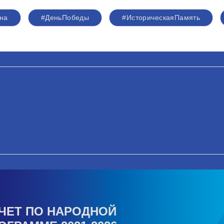
на
#ДеньПобеды
#ИсторическаяПамять
ЧЕТ ПО НАРОДНОЙ