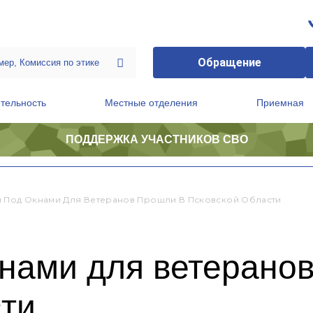
Обращение
тельность
Местные отделения
Приемная
ПОДДЕРЖКА УЧАСТНИКОВ СВО
ственной приемной Председателя Партии
Президиум регионального политического совета
 Под Окнами Для Ветеранов Прошли В Псковской Области
кнами для ветерано
сти