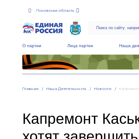
Псковская область
О партии
Лица партии
Наша дея
Местные общественные приемные Партии
Руководитель Региональной обще
Народная программа «Единой России»
Главная
Наша Деятельность
Новости
Капремон
Капремонт Кась
хотят завершить