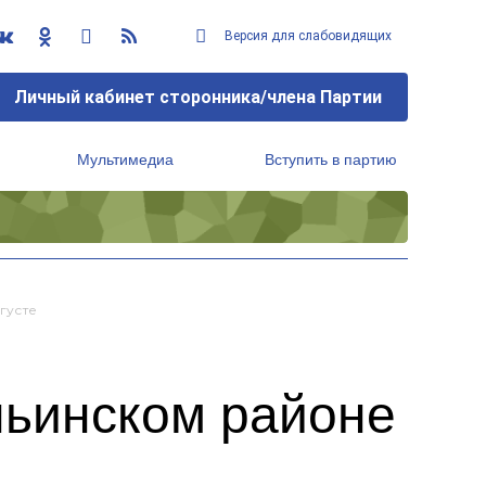
Версия для слабовидящих
Личный кабинет сторонника/члена Партии
Мультимедиа
Вступить в партию
Региональный исполнительный комитет
густе
ньинском районе