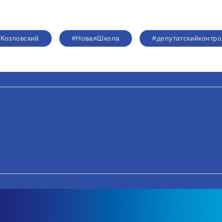
#Козловский
#НоваяШкола
#депутатскийконтро