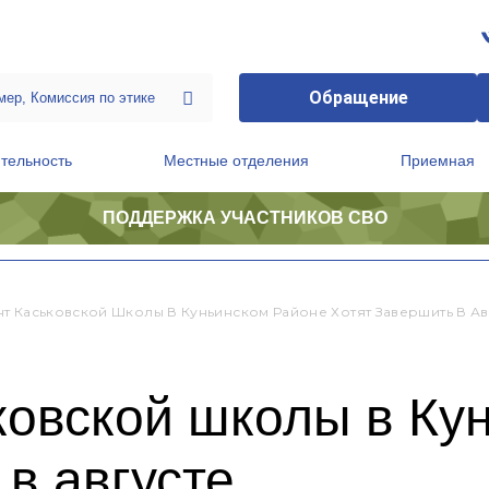
Обращение
тельность
Местные отделения
Приемная
ПОДДЕРЖКА УЧАСТНИКОВ СВО
ственной приемной Председателя Партии
Президиум регионального политического совета
т Каськовской Школы В Куньинском Районе Хотят Завершить В Ав
ковской школы в Ку
 в августе