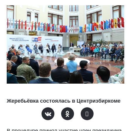
Жеребьёвка состоялась в Центризбиркоме
В процедуре принял участие член президиума