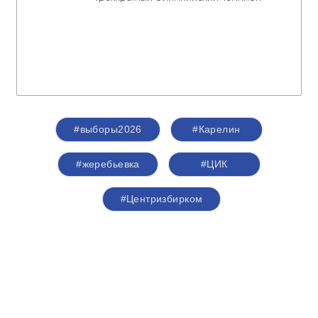
#выборы2026
#Карелин
#жеребьевка
#ЦИК
#Центризбирком