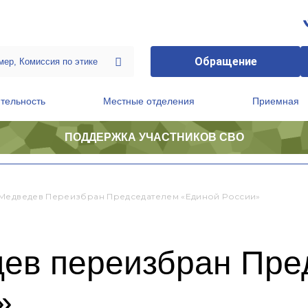
Обращение
тельность
Местные отделения
Приемная
ПОДДЕРЖКА УЧАСТНИКОВ СВО
ственной приемной Председателя Партии
Президиум регионального политического совета
Медведев Переизбран Председателем «Единой России»
ев переизбран Пре
»