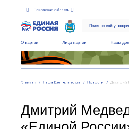
Псковская область
О партии
Лица партии
Наша дея
Местные общественные приемные Партии
Руководитель Региональной обще
Народная программа «Единой России»
Главная
Наша Деятельность
Новости
Дмитрий 
Дмитрий Медвед
«Единой России