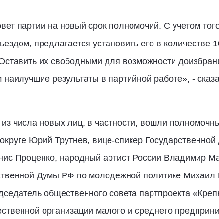
ет партии на новый срок полномочий. С учетом того
ездом, предлагается установить его в количестве 10
. Оставить их свободными для возможности доизбрани
 наилучшие результаты в партийной работе», - сказ
 из числа новых лиц, в частности, вошли полномочн
круге Юрий Трутнев, вице-спикер Государственной
нис Проценко, народный артист России Владимир Ма
ственной Думы РФ по молодежной политике Михаил 
дседатель общественного совета партпроекта «Креп
ственной организации малого и среднего предприн