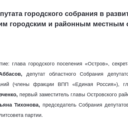
путата городского собрания в развит
им городским и районным местным 
ие: глава городского поселения «Остров», секре
Аббасов,
депутат областного Собрания депута
аний (члены фракции ВПП «Единая Россия»), гл
вченко,
первый заместитель главы Островского ра
тьяна Тихонова,
председатель Собрания депутато
литсовета партии.