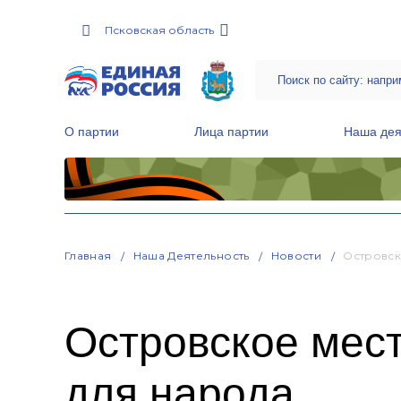
Псковская область
О партии
Лица партии
Наша дея
Местные общественные приемные Партии
Руководитель Региональной обще
Народная программа «Единой России»
Главная
Наша Деятельность
Новости
Островск
Островское мест
для народа