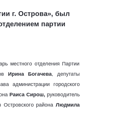
ии г. Острова», был
отделением партии
тарь местного отделения Партии
тов
Ирина Богачева
, депутаты
ава администрации городского
йона
Раиса Сирош,
руководитель
в Островского района
Людмила