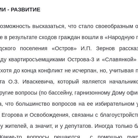
И - РАЗВИТИЕ
озможность высказаться, что стало своеобразным о
ые в результате сходов граждан вошли в «Народную 
дского поселения «Остров» И.П. Зернов расска
ду квартиросъемщиками Острова-3 и «Славянкой» 
отя до конца конфликт не исчерпан, но, учитывая 
та О.З. Иваскевича, который является начальнико
другие вопросы (по бассейну, гарнизонному Дому офи
а, что большинство вопросов на ее избирательном у
Егорова и Освобождения, связаны с благоустройст
у жителей, а значит, и у депутатов. Иногда только 
 Какие-то вопросы решаются с помощью руков