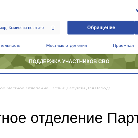
Обращение
тельность
Местные отделения
Приемная
ПОДДЕРЖКА УЧАСТНИКОВ СВО
ственной приемной Председателя Партии
Президиум регионального политического совета
ое Местное Отделение Партии: Депутаты Для Народа
ное отделение Пар