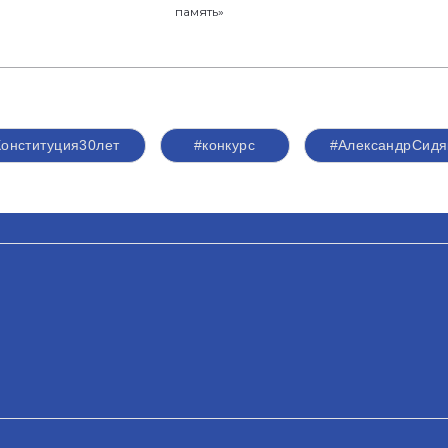
память»
Конституция30лет
#конкурс
#АлександрСидя