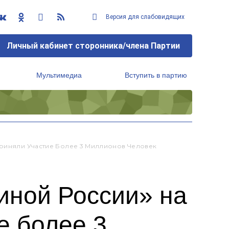
Версия для слабовидящих
Личный кабинет сторонника/члена Партии
Мультимедиа
Вступить в партию
Региональный исполнительный комитет
Приняли Участие Более 3 Миллионов Человек
иной России» на
е более 3