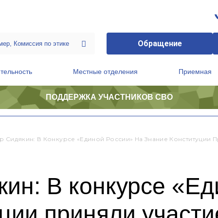
Обращение
тельность
Местные отделения
Приемная
ПОДДЕРЖКА УЧАСТНИКОВ СВО
ственной приемной Председателя Партии
Президиум регионального политического совета
р Сидякин: В Конкурсе «Единой России» На Знание Конституции 
ин: В конкурсе «Ед
ции приняли участи