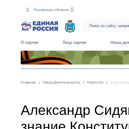
Псковская область
О партии
Лица партии
Наша дея
Местные общественные приемные Партии
Руководитель Региональной обще
Народная программа «Единой России»
Главная
Наша Деятельность
Новости
Александ
Александр Сидяк
знание Конститу